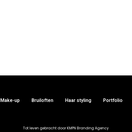
Home
Over mij
Make-up
Bruiloften
Make-up
Bruiloften
Haar styling
Portfolio
Tot leven gebracht door KMPN Branding Agency