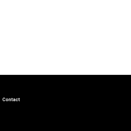
Haar styling
Portfolio
Contact
Contact